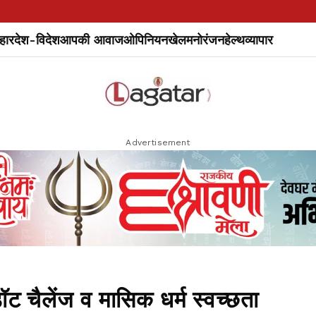
हार
देश-विदेश
आपकी आवाज
ओपिनियन
खेल
मनोरंजन
हेल्थ
व्यापार
Advertisement
ैलेंज व मासिक धर्म स्वच्छता