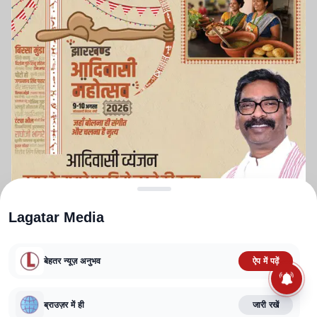
Lagatar Media
बेहतर न्यूज़ अनुभव
ऐप में पढ़ें
ABOUT US
CONTACT US
PRIVACY POLICY
TERMS AND CONDITIONS
CORRECTIONS POLICY
EDITORIAL GUIDELINES
FACT CHECKING POLICY
ब्राउज़र में ही
जारी रखें