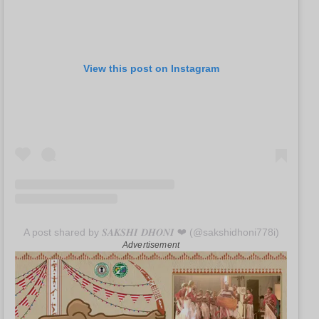
View this post on Instagram
A post shared by 𝑺𝑨𝑲𝑺𝑯𝑰 𝑫𝑯𝑶𝑵𝑰 ❤ (@sakshidhoni778i)
Advertisement