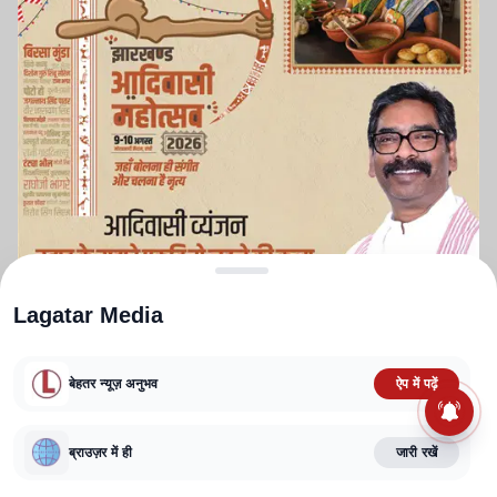
Lagatar Media
बेहतर न्यूज़ अनुभव
ऐप में पढ़ें
ABOUT US
CONTACT US
PRIVACY POLICY
TERMS AND CONDITIONS
CORRECTIONS POLICY
EDITORIAL GUIDELINES
FACT CHECKING POLICY
ब्राउज़र में ही
जारी रखें
Copyright
2025-2026
Lagatar Media Pvt. Ltd.