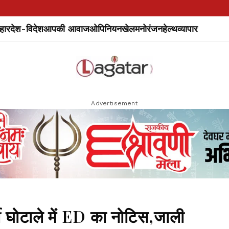
हार
देश-विदेश
आपकी आवाज
ओपिनियन
खेल
मनोरंजन
हेल्थ
व्यापार
Advertisement
ी घोटाले में ED का नोटिस,जाली