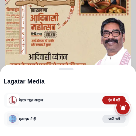
Lagatar Media
बेहतर न्यूज़ अनुभव
ऐप में पढ़ें
ABOUT US
CONTACT US
PRIVACY POLICY
TERMS AND CONDITIONS
CORRECTIONS POLICY
EDITORIAL GUIDELINES
FACT CHECKING POLICY
ब्राउज़र में ही
जारी रखें
Copyright
2025-2026
Lagatar Media Pvt. Ltd.