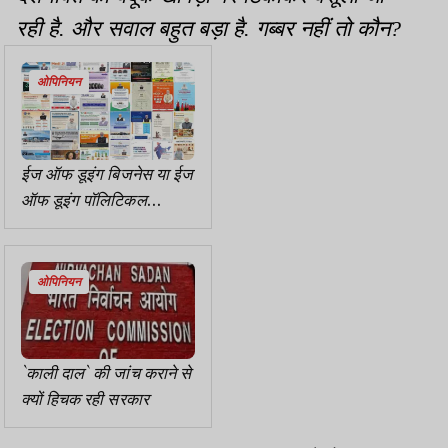
रही है. और सवाल बहुत बड़ा है. गब्बर नहीं तो कौन?
ओपिनियन
ईज ऑफ डूइंग बिजनेस या ईज
ऑफ डूइंग पॉलिटिकल
प्रोपेगेंडा
ओपिनियन
`काली दाल` की जांच कराने से
क्यों हिचक रही सरकार