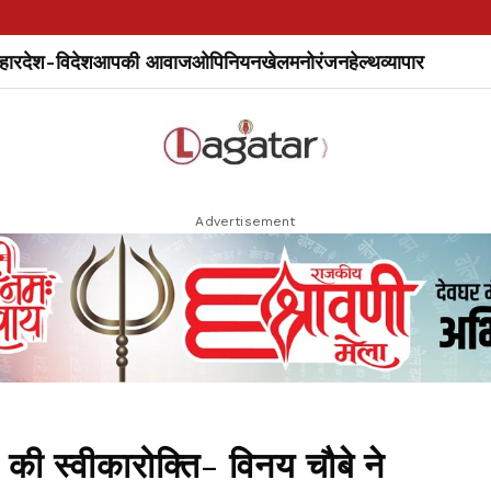
हार
देश-विदेश
आपकी आवाज
ओपिनियन
खेल
मनोरंजन
हेल्थ
व्यापार
Advertisement
ी स्वीकारोक्ति- विनय चौबे ने