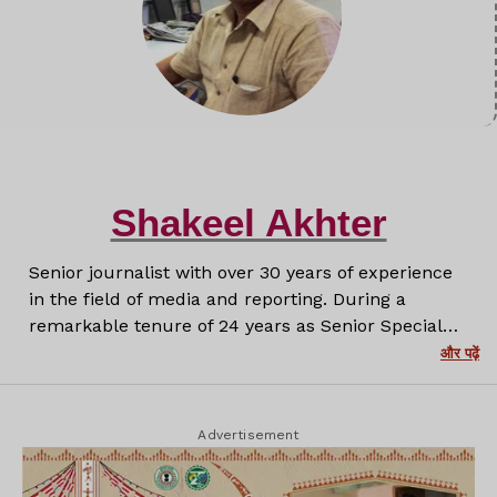
Shakeel Akhter
Senior journalist with over 30 years of experience
in the field of media and reporting. During a
remarkable tenure of 24 years as Senior Special
Correspondent at Prabhat Khabar, I have covered a
और पढ़ें
wide range of stories with depth, honesty and a
firm commitment to truth. Now with Lagatar
Media, I continue to create insightful and
Advertisement
impactful journalism that informs and engages
readers.