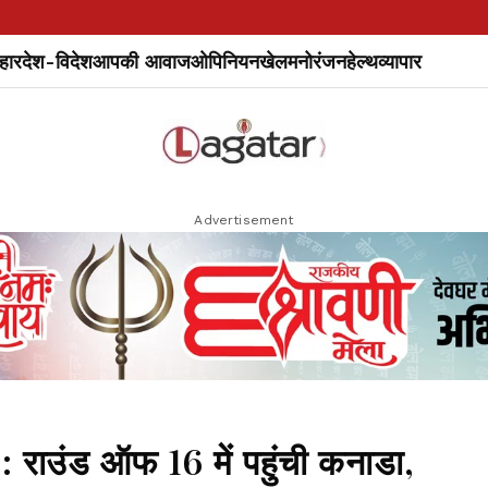
हार
देश-विदेश
आपकी आवाज
ओपिनियन
खेल
मनोरंजन
हेल्थ
व्यापार
Advertisement
उंड ऑफ 16 में पहुंची कनाडा,