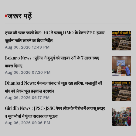
फीफा विश्व कप में कुल प्रदर्शन आधारित प्राइज
जरूर पढ़ें
मनी 655 मिलियन डॉलर रखी गयी है. विजेता को 50
मिलियन डालर, उपविजेता को 33 मिलियन डालर
ट्रक की गलत जब्ती केस : HC ने पलामू DMO के वेतन से 50 हजार
जुर्माना राशि काटने का दिया निर्देश
मिलेंगे. तीसरे स्थान पर आने वाली टीम को 29
Aug 06, 2026 12:49 PM
मिलियन, चौथा स्थान हासिल करने वाली टीम को
Bokaro News : पुलिस ने बुजुर्ग को साइबर ठगी के 7 लाख रुपए
27 मिलियन डालर मिलेंगे.
वापस दिलाए
Aug 06, 2026 07:30 PM
Dhanbad News: पेयजल संकट से जूझ रहा झरिया, जलापूर्ति की
मांग को लेकर भूख हड़ताल प्रदर्शन
इसके अलावा विश्व कप में हिस्सा लेने वाली हर टीम
Aug 06, 2026 06:17 PM
को 10 मिलियन डॉलर क्वालिफिकेशन राशि प्रदान
Giridih News : JPSC-JSSC पेपर लीक के विरोध में आजसू छात्र
की जायेगी. साथ ही 2.5 मिलियन डॉलर तैयारी
व युवा मोर्चा ने फूंका सरकार का पुतला
सहायता मिलेगी. अंतिम स्थान पर रहने वाली टीम को
Aug 06, 2026 09:06 PM
भी लगभग 21.5 मिलियन डॉलर यानी लगभग 205