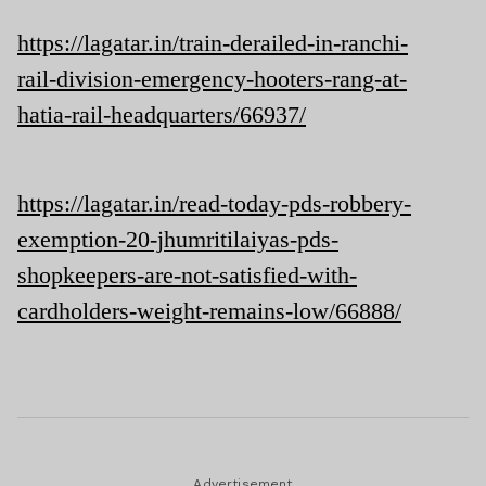
https://lagatar.in/train-derailed-in-ranchi-
rail-division-emergency-hooters-rang-at-
hatia-rail-headquarters/66937/
https://lagatar.in/read-today-pds-robbery-
exemption-20-jhumritilaiyas-pds-
shopkeepers-are-not-satisfied-with-
cardholders-weight-remains-low/66888/
Advertisement