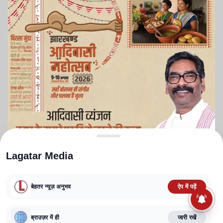
Lagatar Media
बेहतर न्यूज़ अनुभव
ऐप में पढ़ें
ABOUT US
CONTACT US
PRIVACY POLICY
TERMS AND CONDITIONS
CORRECTIONS POLICY
EDITORIAL GUIDELINES
FACT CHECKING POLICY
ब्राउज़र में ही
जारी रखें