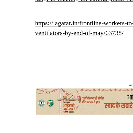
https://lagatar.in/frontline-workers-
ventilators-by-end-of-may/63738/
Ad