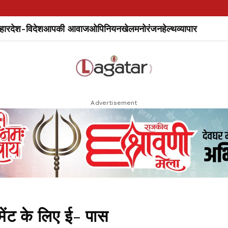
हार
देश-विदेश
आपकी आवाज
ओपिनियन
खेल
मनोरंजन
हेल्थ
व्यापार
Advertisement
मेंट के लिए ई- पास