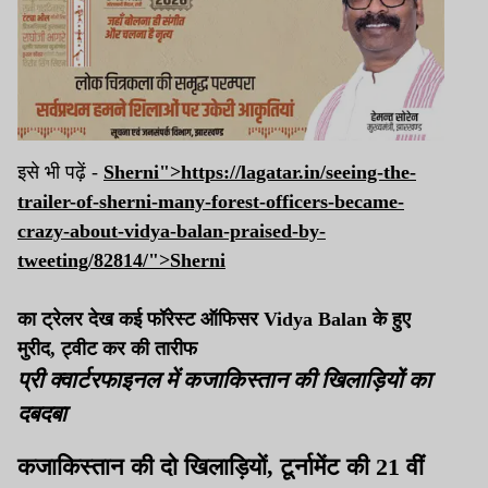
इसे भी पढ़ें -
Sherni">https://lagatar.in/seeing-the-
trailer-of-sherni-many-forest-officers-became-
crazy-about-vidya-balan-praised-by-
tweeting/82814/">
Sherni
का ट्रेलर देख कई फॉरेस्ट ऑफिसर Vidya Balan के हुए
मुरीद, ट्वीट कर की तारीफ
प्री क्वार्टरफाइनल में कजाकिस्तान की खिलाड़ियों का
दबदबा
कजाकिस्तान की दो खिलाड़ियों, टूर्नामेंट की 21 वीं