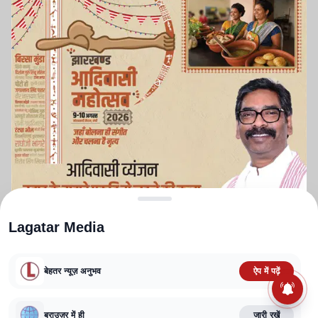
Lagatar Media
बेहतर न्यूज़ अनुभव
ऐप में पढ़ें
ABOUT US
CONTACT US
PRIVACY POLICY
TERMS AND CONDITIONS
CORRECTIONS POLICY
EDITORIAL GUIDELINES
FACT CHECKING POLICY
ब्राउज़र में ही
जारी रखें