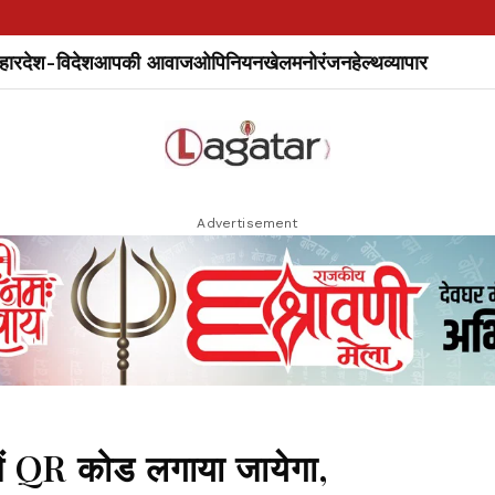
हार
देश-विदेश
आपकी आवाज
ओपिनियन
खेल
मनोरंजन
हेल्थ
व्यापार
Advertisement
ें QR कोड लगाया जायेगा,