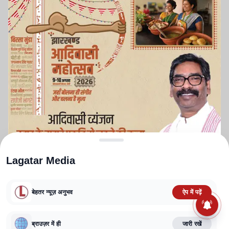
Lagatar Media
बेहतर न्यूज़ अनुभव
ऐप में पढ़ें
ABOUT US
CONTACT US
PRIVACY POLICY
TERMS AND CONDITIONS
CORRECTIONS POLICY
EDITORIAL GUIDELINES
FACT CHECKING POLICY
ब्राउज़र में ही
जारी रखें