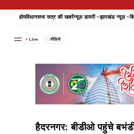
होम
विधानसभा सत्र की खबरें
न्यूज़ डायरी
झारखंड न्यूज़
बि
Live
वीडियो
हैदरनगर: बीडीओ पहुंचे बभंडी म