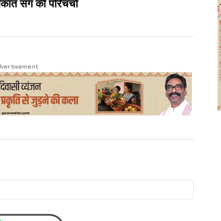
धकांत संग की परिचर्चा
vertisement