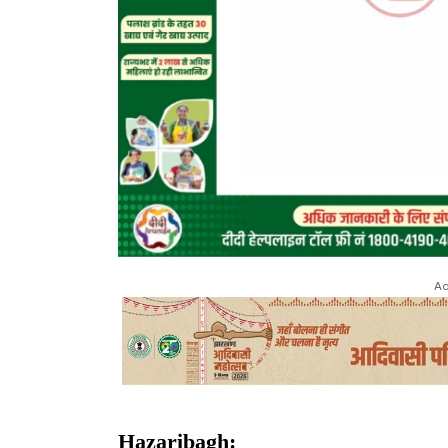
Ad
Hazaribagh: