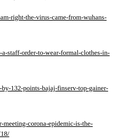
-i-am-right-the-virus-came-from-wuhans-
or-a-staff-order-to-wear-formal-clothes-in-
-by-132-points-bajaj-finserv-top-gainer-
ir-meeting-corona-epidemic-is-the-
718/