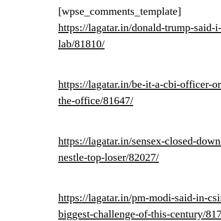
[wpse_comments_template]
https://lagatar.in/donald-trump-said
lab/81810/
https://lagatar.in/be-it-a-cbi-officer-
the-office/81647/
https://lagatar.in/sensex-closed-down
nestle-top-loser/82027/
https://lagatar.in/pm-modi-said-in-cs
biggest-challenge-of-this-century/81