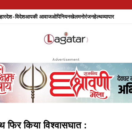
हार
देश-विदेश
आपकी आवाज
ओपिनियन
खेल
मनोरंजन
हेल्थ
व्यापार
Advertisement
ाथ फिर किया विश्वासघात :