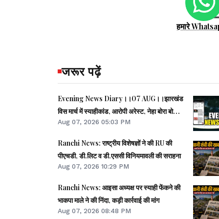
हमारे Whatsa
जरूर पढ़ें
Evening News Diary।।07 AUG।।झारखंड
विस मार्च में स्याहीकांड, आरोपी अरेस्ट, नेहा बोरा बोलीं-
Aug 07, 2026 05:03 PM
BJP-RSS के गुंडों का काम।।आंदोलनरत छात्रों की
समस्याओं को समझना चाहती सरकार: CM।।छात्रों से
Ranchi News: राष्ट्रीय विशेषज्ञों ने की RU की
मिले SDO, वार्ता की उम्मीद।।40 साल बाद बोफोर्स
पीएचडी, डी.लिट व डी.एससी विनियमावली की सराहना
केस बंद।।समेत कई खबरें व वीडियो।।
Aug 07, 2026 10:29 PM
Ranchi News: आइसा अध्यक्ष पर स्याही फेंकने की
भाकपा माले ने की निंदा, कड़ी कार्रवाई की मांग
Aug 07, 2026 08:48 PM