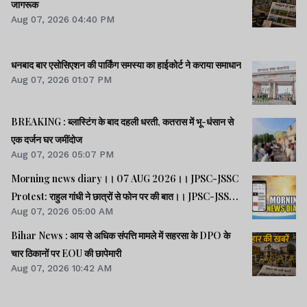
जागरूक
Aug 07, 2026 04:40 PM
धनबाद बार एसोसिएशन की पार्किंग समस्या का हाईकोर्ट ने कराया समाधान
Aug 07, 2026 01:07 PM
BREAKING : ब्लास्टिंग के बाद दहली धरती, कतरास में भू-धंसान से
एक दर्जन घर जमींदोज
Aug 07, 2026 05:07 PM
Morning news diary।। 07 AUG 2026।। JPSC-JSSC
Protest: राहुल गांधी ने छात्रों से फोन पर की बात।। JPSC-JSSC
Aug 07, 2026 05:00 AM
आंदोलन: छात्र प्रतिनिधि अपनी मांगों पर अड़े।। ACB ने नेक्सजेन के
CEO से पूछा- विनय चौबे को कितने पैसे दिए।। समेत कई खबरें व
Bihar News : आय से अधिक संपत्ति मामले में सहरसा के DPO के
वीडियो.
चार ठिकानों पर EOU की छापेमारी
Aug 07, 2026 10:42 AM