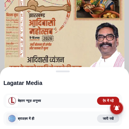
Lagatar Media
बेहतर न्यूज़ अनुभव
ऐप में पढ़ें
ABOUT US
CONTACT US
PRIVACY POLICY
TERMS AND CONDITIONS
ब्राउज़र में ही
जारी रखें
CORRECTIONS POLICY
EDITORIAL GUIDELINES
FACT CHECKING POLICY
Copyright
2025-2026
Lagatar Media Pvt. Ltd.