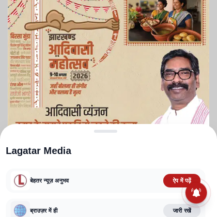
Lagatar Media
बेहतर न्यूज़ अनुभव
ऐप में पढ़ें
ABOUT US
CONTACT US
PRIVACY POLICY
TERMS AND CONDITIONS
ब्राउज़र में ही
जारी रखें
CORRECTIONS POLICY
EDITORIAL GUIDELINES
FACT CHECKING POLICY