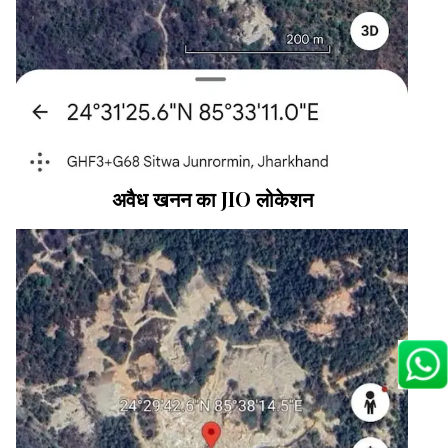
अवैध खनन का JIO लोकेशन