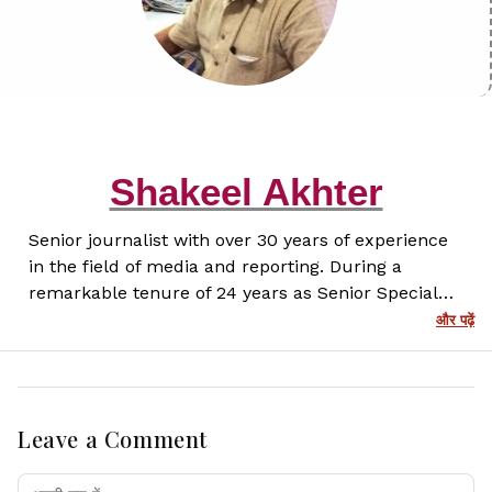
Shakeel Akhter
Senior journalist with over 30 years of experience
in the field of media and reporting. During a
remarkable tenure of 24 years as Senior Special
Correspondent at Prabhat Khabar, I have covered a
और पढ़ें
wide range of stories with depth, honesty and a
firm commitment to truth. Now with Lagatar
Media, I continue to create insightful and
impactful journalism that informs and engages
Leave a Comment
readers.