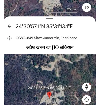
अवैध खनन का JIO लोकेशन