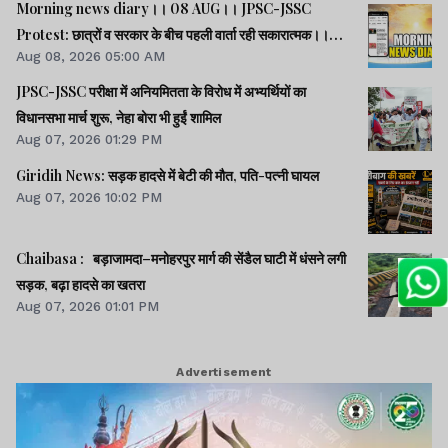
Morning news diary।। 08 AUG।। JPSC-JSSC
Protest: छात्रों व सरकार के बीच पहली वार्ता रही सकारात्मक।।
Aug 08, 2026 05:00 AM
साइबर क्राइम मामलों की जांच में झारखंड पुलिस फिसड्डी।।संसद में
विपक्षी दलों का हंगामा, कार्यवाही स्थगित।। समेत कई खबरें व वीडियो.
JPSC-JSSC परीक्षा में अनियमितता के विरोध में अभ्यर्थियों का
विधानसभा मार्च शुरू, नेहा बोरा भी हुईं शामिल
Aug 07, 2026 01:29 PM
Giridih News: सड़क हादसे में बेटी की मौत, पति-पत्नी घायल
Aug 07, 2026 10:02 PM
Chaibasa : बड़ाजामदा–मनोहरपुर मार्ग की सेंडैल घाटी में धंसने लगी
सड़क, बढ़ा हादसे का खतरा
Aug 07, 2026 01:01 PM
Advertisement