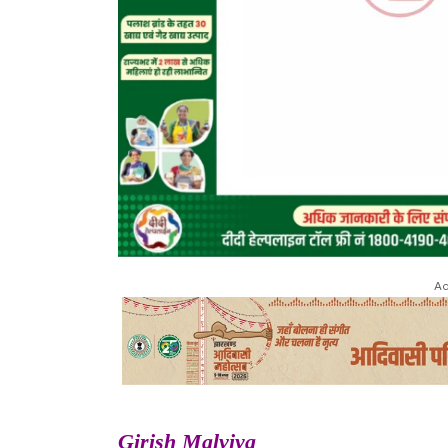
Ad
Girish Malviya