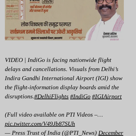
VIDEO | IndiGo is facing nationwide flight
delays and cancellations. Visuals from Delhi’s
Indira Gandhi International Airport (IGI) show
the flight-information display boards amid the
disruptions.
#DelhiFlights
#IndiGo
#IGIAirport
(Full video available on PTI Videos –…
pic.twitter.com/V49Jb87SUh
— Press Trust of India (@PTI_News)
December