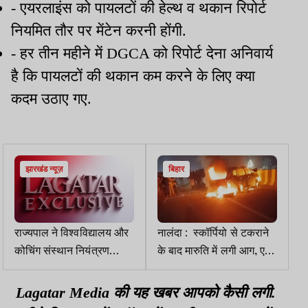
- एयरलाइंस को पायलटों की हेल्थ व थकान रिपोर्ट
नियमित तौर पर मेंटेन करनी होंगी.
- हर तीन महीने में DGCA को रिपोर्ट देना अनिवार्य
है कि पायलटों की थकान कम करने के लिए क्या
कदम उठाए गए.
झारखंड न्यूज़
बिहार
राज्यपाल ने विश्वविद्यालय और
नालंदा : स्कॉर्पियो से टकराने
कोचिंग संस्थान नियंत्रण
के बाद मारुति में लगी आग, एक
विधेयक सरकार को लौटाया
युवक की मौत, चार गंभीर
Lagatar Media की यह खबर आपको कैसी लगी.