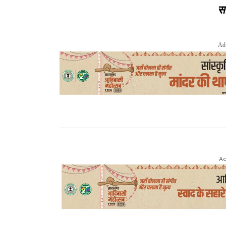
सा
Ad
Ad