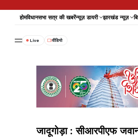
होम
विधानसभा सत्र की खबरें
न्यूज़ डायरी
झारखंड न्यूज़
बि
Live
वीडियो
जादूगोड़ा : सीआरपीएफ जवानों