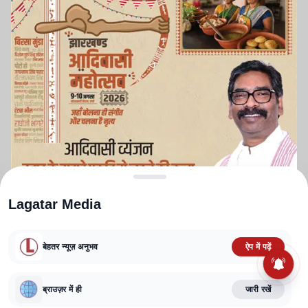
Lagatar Media
बेहतर न्यूज़ अनुभव
ऐप में पढ़ें
ABOUT US
CONTACT US
PRIVACY POLICY
TERMS AND CONDITIONS
CORRECTIONS POLICY
EDITORIAL GUIDELINES
FACT CHECKING POLICY
ब्राउज़र में ही
जारी रखें
Copyright
2025-2026
Lagatar Media Pvt. Ltd.