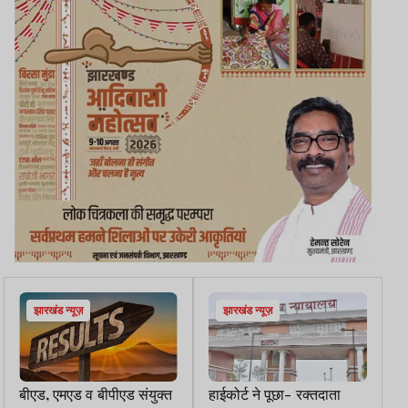
झारखंड न्यूज़
झारखंड न्यूज़
बीएड, एमएड व बीपीएड संयुक्त
हाईकोर्ट ने पूछा- रक्तदाता