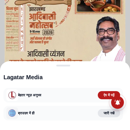
Lagatar Media
बेहतर न्यूज़ अनुभव
ऐप में पढ़ें
ABOUT US
CONTACT US
PRIVACY POLICY
TERMS AND CONDITIONS
ब्राउज़र में ही
जारी रखें
CORRECTIONS POLICY
EDITORIAL GUIDELINES
FACT CHECKING POLICY
Copyright
2025-2026
Lagatar Media Pvt. Ltd.