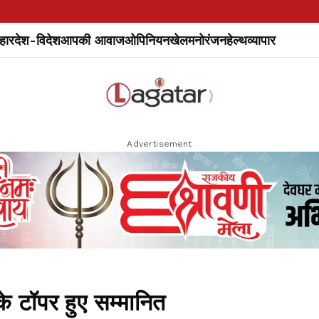
हार
देश-विदेश
आपकी आवाज
ओपिनियन
खेल
मनोरंजन
हेल्थ
व्यापार
Advertisement
े टॉपर हुए सम्मानित