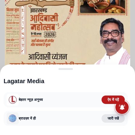
Lagatar Media
बेहतर न्यूज़ अनुभव
ऐप में पढ़ें
ABOUT US
CONTACT US
PRIVACY POLICY
TERMS AND CONDITIONS
CORRECTIONS POLICY
EDITORIAL GUIDELINES
FACT CHECKING POLICY
ब्राउज़र में ही
जारी रखें
Copyright
2025-2026
Lagatar Media Pvt. Ltd.