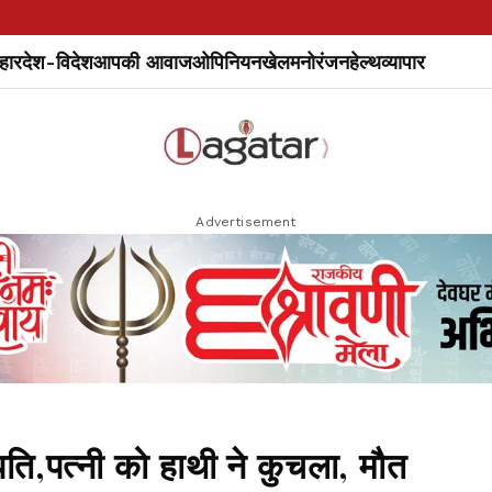
हार
देश-विदेश
आपकी आवाज
ओपिनियन
खेल
मनोरंजन
हेल्थ
व्यापार
Advertisement
पति,पत्नी को हाथी ने कुचला, मौत