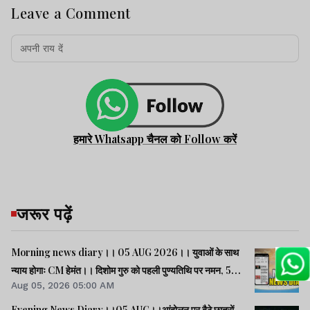
Leave a Comment
हमारे Whatsapp चैनल को Follow करें
जरूर पढ़ें
Morning news diary।। 05 AUG 2026।। युवाओं के साथ
न्याय होगाः CM हेमंत।। दिशोम गुरु को पहली पुण्यतिथि पर नमन, 5
Aug 05, 2026 05:00 AM
करोड़ की योजनाओं का शिलान्यास-उद्घाटन।। राम मंदिर चढ़ावा चोरी
पर संसद में भारी हंगामा।। समेत कई खबरें व वीडियो.
Evening News Diary।।05 AUG।।आंदोलन पर बैठे छात्रों