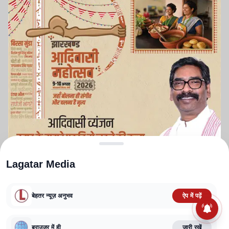
Lagatar Media
बेहतर न्यूज़ अनुभव
ऐप में पढ़ें
ABOUT US
CONTACT US
PRIVACY POLICY
TERMS AND CONDITIONS
CORRECTIONS POLICY
EDITORIAL GUIDELINES
FACT CHECKING POLICY
ब्राउज़र में ही
जारी रखें