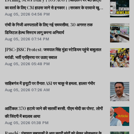
का वार्ता के लिए CM हाउस जाने से इनकार।।सरकार के दरवाजे खुले
Aug 05, 2026 04:56 PM
हैं, जांच के बाद होगा फैसला : CM हेमंत।।राहुल की रिजिजू को दो
टूक।।प्रस्तावित FCRA संशोधन बिल से अमेरिका में खलबली।।समेत
रांची के निजी अस्पतालों के लिए नई समयसीमा, 30 अगस्त तक
कई खबरें व वीडियो।।
डिजिटल हेल्थ सिस्टम लागू करना अनिवार्य
Aug 05, 2026 07:14 PM
JPSC-JSSC Protest: जयपाल सिंह मुंडा स्टेडियम पहुंचे बाबूलाल
मरांडी, भर्ती प्रक्रिया पर उठाए सवाल
Aug 05, 2026 05:48 PM
साहिबगंज में ड्यूटी पर तैनात ASI पर चाकू से हमला, हालत गंभीर
Aug 05, 2026 07:26 AM
आर्टिकल 370 हटाये जाने की सातवीं बरसी, पीएम मोदी का पोस्ट, लोगों
की जिंदगी में बदलाव आया
Aug 05, 2026 01:38 PM
Ranchi : पंचायत सहायकों ने आठ सूत्री मांगों को लेकर लोकभवन के