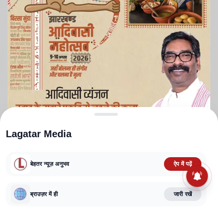
Lagatar Media
बेहतर न्यूज़ अनुभव
ऐप में पढ़ें
ABOUT US
CONTACT US
PRIVACY POLICY
TERMS AND CONDITIONS
CORRECTIONS POLICY
EDITORIAL GUIDELINES
FACT CHECKING POLICY
ब्राउज़र में ही
जारी रखें
Copyright
2025-2026
Lagatar Media Pvt. Ltd.