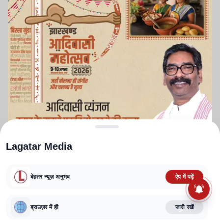
Lagatar Media
बेहतर न्यूज़ अनुभव
ऐप में पढ़ें
ABOUT US
CONTACT US
PRIVACY POLICY
TERMS AND CONDITIONS
CORRECTIONS POLICY
EDITORIAL GUIDELINES
FACT CHECKING POLICY
ब्राउज़र में ही
जारी रखें
Copyright
2025-2026
Lagatar Media Pvt. Ltd.