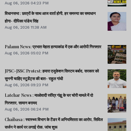
Aug 06, 2026 04:23 PM
पेपर लीक का नहीं, बैक डोर से गलत नियुक्ति का है : किशोर।।BPSC
AEDO पेपर लीक : BARC का कर्मी रौशन अरेस्ट।।समेत कई खबरें
विधानसभा : छात्रों के साथ आज वार्ता होगी, हर समस्या का समाधान
व वीडियो।।
होगा- दीपिका पांडेय सिंह
Aug 06, 2026 11:38 AM
Palamu News: प्रभात मेहता हत्याकांड में एक और आरोपी गिरफ्तार
Aug 06, 2026 05:02 PM
JPSC-JSSC Protest: हमारा एजुकेशन सिस्टम बर्बाद, सरकार को
सुननी चाहिए स्टूडेंट्स की बात- राहुल गांधी
Aug 06, 2026 09:23 PM
Latehar News : माओवादी रवींद्र गंझू के घर चोरी मामले में दो
गिरफ्तार, सामान बरामद
Aug 06, 2026 06:24 PM
Chaibasa : स्वास्थ्य विभाग के टेंडर में अनियमितता का आरोप, सिविल
सर्जन ने कार्य पर लगाई रोक, जांच शुरू