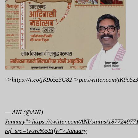
">https://t.co/jK9o5z3G82">pic.twitter.com/jK9o5z
— ANI (@ANI)
January">https://twitter.com/ANI/status/18772497
ref_src=twsrc%5Etfw">January