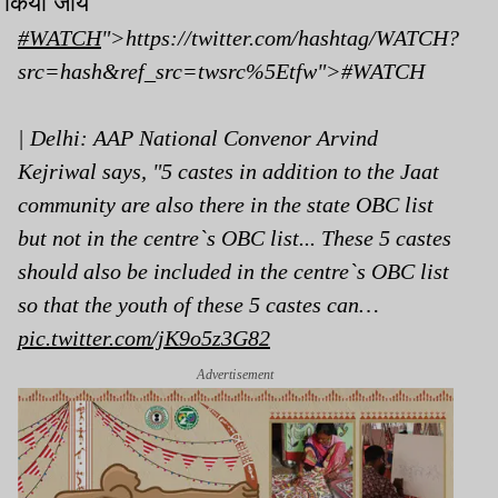
किया जाये
#WATCH
">https://twitter.com/hashtag/WATCH?
src=hash&ref_src=twsrc%5Etfw">#WATCH
| Delhi: AAP National Convenor Arvind
Kejriwal says, "5 castes in addition to the Jaat
community are also there in the state OBC list
but not in the centre`s OBC list... These 5 castes
should also be included in the centre`s OBC list
so that the youth of these 5 castes can…
pic.twitter.com/jK9o5z3G82
Advertisement