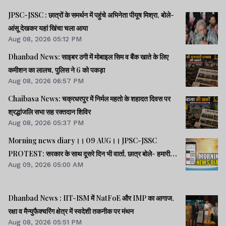
JPSC-JSSC : छात्रों के समर्थन में पहुंचे अभिनेता पीयूष मिश्रा, बोले-
आंसू देखकर यहां खिंचा चला आया
Aug 08, 2026 05:12 PM
Dhanbad News: साइबर ठगी में मोबाइल सिम व बैंक खाते के लिए
कमीशन का लालच, पुलिस ने 6 को पकड़ा
Aug 08, 2026 06:57 PM
Chaibasa News: चक्रधरपुर में निर्मल महतो के शहादत दिवस पर
श्रद्धांजलि सभा सह रक्तदान शिविर
Aug 08, 2026 05:37 PM
Morning news diary।। 09 AUG।। JPSC-JSSC
PROTEST: सरकार के साथ दूसरे दिन भी वार्ता, छात्र बोले- हमारी
Aug 09, 2026 05:00 AM
बातें सुनी गईं।। छात्रों के समर्थन में उतरी भाजपा, 10 को विधानसभा
घेराव।। भारत सहित 5 देशों पर 100% टैरिफ लगानेवाला बिल US
सीनेट से पास।। समेत कई खबरें व वीडियो.
Dhanbad News : IIT-ISM में NatFoE और IMP का आगाज,
रक्षा व मैन्युफैक्चरिंग क्षेत्र में स्वदेशी तकनीक पर मंथन
Aug 08, 2026 05:51 PM