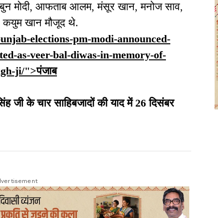
ि बबुन मोदी, आफताब आलम, मंसूर खान, मनोज साव,
 कयुम खान मौजूद थे.
n/punjab-elections-pm-modi-announced-
ated-as-veer-bal-diwas-in-memory-of-
gh-ji/">पंजाब
िंह जी के चार साहिबजादों की याद में 26 दिसंबर
vertisement