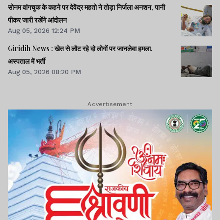
टूक।।प्रस्तावित FCRA संशोधन बिल से अमेरिका में खलबली।।समेत
सोनम वांगचुक के कहने पर देवेंद्र महतो ने तोड़ा निर्जला अनशन, पानी
कई खबरें व वीडियो।।
पीकर जारी रखेंगे आंदोलन
Aug 05, 2026 12:24 PM
Giridih News : खेत से लौट रहे दो लोगों पर जानलेवा हमला,
अस्पताल में भर्ती
Aug 05, 2026 08:20 PM
Advertisement