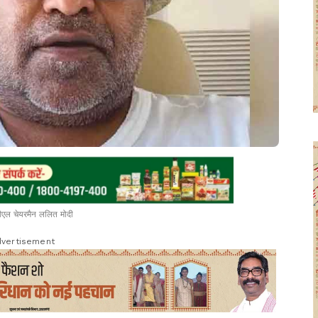
पीएल चेयरमैन ललित मोदी
vertisement