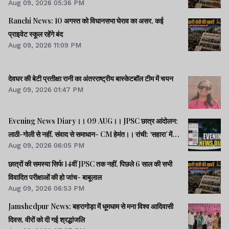
Aug 09, 2026 05:36 PM
Ranchi News: 10 अगस्त को विधानसभा घेराव का असर, कई
प्राइवेट स्कूल रहेंगे बंद
Aug 09, 2026 11:09 PM
देवघर की बेटी प्रतीक्षा रानी का अंतरराष्ट्रीय बास्केटबॉल टीम में चयन
Aug 09, 2026 01:47 PM
Evening News Diary।। 09 AUG।। JPSC छात्र आंदोलन:
लाठी-गोली से नहीं, संवाद से समाधान- CM हेमंत।। रांची: ‘सहारा’ में
Aug 09, 2026 06:05 PM
फंसे 32600 करोड़ की वापसी को लेकर सत्याग्रह।। SC/ST क्रीमी
लेयर: भागवत के बयान राजनीतिक स्वार्थ से प्रेरित- मायावती।। समेत
छात्रों की समस्या सिर्फ 14वीं JPSC तक नहीं, पिछले 6 साल की सभी
अन्य खबरें व वीडियो।।
विवादित परीक्षाओं की हो जांच- बाबूलाल
Aug 09, 2026 06:53 PM
Jamshedpur News: बहरागोड़ा में धूमधाम से मना विश्व आदिवासी
दिवस, वीरों को दी गई श्रद्धांजलि