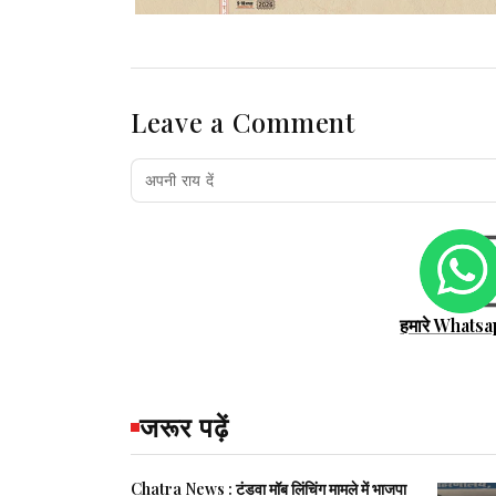
उपलब्धता और बेहतर होने की उम्मीद है.
CTE और CTO दोनों स्वीकृत, संचालन क
Leave a Comment
क्रमांक
जिला
1
हजारीबाग
2
हजारीबाग
हमारे Whatsa
3
रांची
4
गोड्डा
जरूर पढ़ें
5
गोड्डा
Chatra News : टंडवा मॉब लिंचिंग मामले में भाजपा