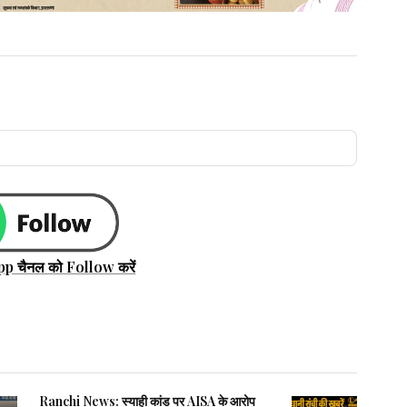
े लिए तैयार बालू घाट
बालू घाट
लंगातु, सिकरी,
पंडारिया, बरकागांव
और सिरमा
सनरीह और सोनपुरा
pp चैनल को Follow करें
श्यामनगर
झिलुआ
जसमता-2
Ranchi News: स्याही कांड पर AISA के आरोप