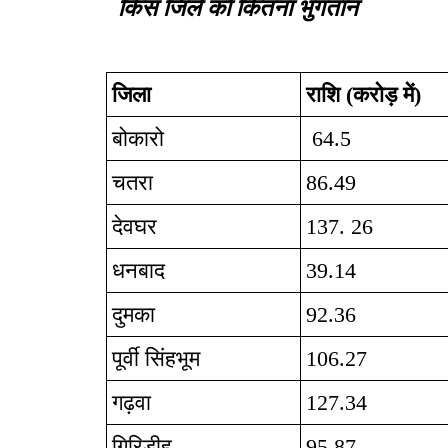
किस जिले को कितना भुगतान
जिला
राशि (करोड़ में)
बोकारो
64.5
चतरा
86.49
देवघर
137. 26
धनबाद
39.14
दुमका
92.36
पूर्वी सिंहभूम
106.27
गढ़वा
127.34
गिरिडीह
95.87