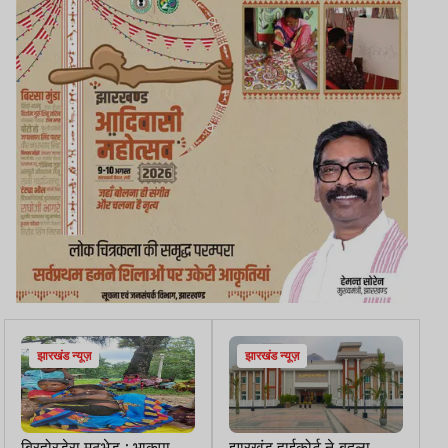
झारखंड न्यूज़
झारखंड न्यूज़
बिरहोरडेरा मुठभेड़ : भाकपा
झारखंड हाईकोर्ट ने बदला