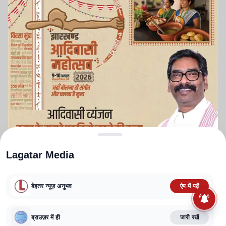
Lagatar Media
बेहतर न्यूज़ अनुभव
ऐप में पढ़ें
ABOUT US
CONTACT US
PRIVACY POLICY
TERMS AND CONDITIONS
CORRECTIONS POLICY
EDITORIAL GUIDELINES
FACT CHECKING POLICY
ब्राउज़र में ही
जारी रखें