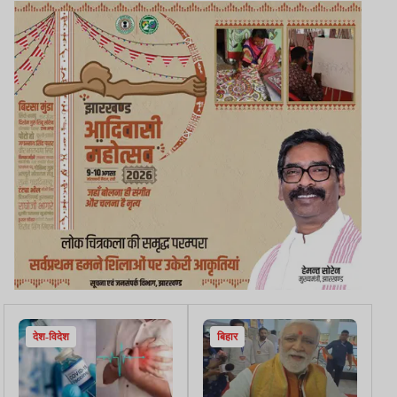
देश-विदेश
बिहार